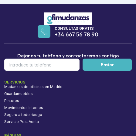
CONSULTAS GRATIS
+34 667 56 78 90
Dejanos tu teéfono y contactaremos contigo
Introduce
Enviar
tu
teléfono
SERVICIOS
Mudanzas de oficinas en Madrid
Guardamuebles
Pintores
Movimientos Internos
Seguro a todo riesgo
Servicio Post Venta
PÁGINAS